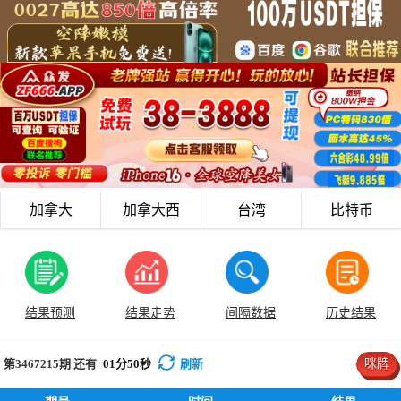
加拿大
加拿大西
台湾
比特币
结果预测
结果走势
间隔数据
历史结果
第3467215
期 还有
01
分
49
秒
刷新
咪牌